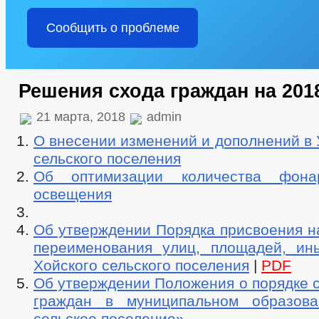
Сообщить о проблеме
Решения схода граждан на 201
21 марта, 2018
admin
О внесении изменений и дополнений в 
сельского поселения
Об оптимизации количества фона
освещения
Об утверждении Порядка присвоения н
переименования улиц, площадей, ин
Хойского сельского поселения
|
PDF
Об утверждении Положения о порядке 
граждан в муниципальном образова
сельское поселение»