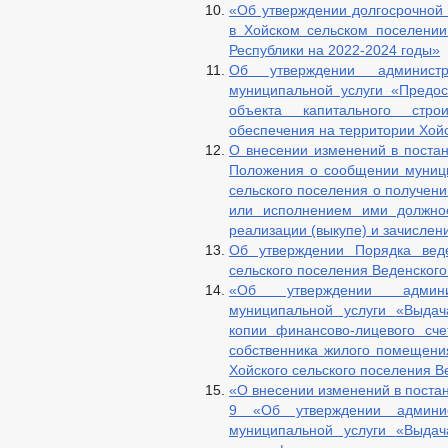
«Об утверждении долгосрочной
в Хойском сельском поселении
Республики на 2022-2024 годы»
Об утверждении администр
муниципальной услуги «Предос
объекта капитального стро
обеспечения на территории Хойс
О внесении изменений в поста
Положения о сообщении муниц
сельского поселения о получен
или исполнением ими должнос
реализации (выкупе) и зачислен
Об утверждении Порядка веде
сельского поселения Веденског
«Об утверждении админис
муниципальной услуги «Выдач
копии финансово-лицевого сче
собственника жилого помещения
Хойского сельского поселения 
«О внесении изменений в постан
9 «Об утверждении админис
муниципальной услуги «Выдач