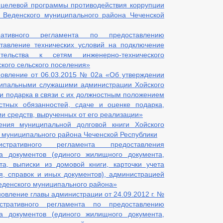
 целевой программы противодействия коррупции
 Веденского муниципального района Чеченской
ативного регламента по предоставлению
тавление технических условий на подключение
ительства к сетям инженерно-технического
кого сельского поселения»
новление от 06.03.2015 № 02а «Об утверждении
ипальными служащими администрации Хойского
ии подарка в связи с их должностным положением
тных обязанностей, сдаче и оценке подарка,
ии средств, вырученных от его реализации»
ния муниципальной долговой книги Хойского
о муниципального района Чеченской Республики
тративного регламента предоставления
а документов (единого жилищного документа,
та, выписки из домовой книги, карточки учета
, справок и иных документов), администрацией
Веденского муниципального района»
овление главы администрации от 24.09.2012 г. №
тративного регламента по предоставлению
а документов (единого жилищного документа,