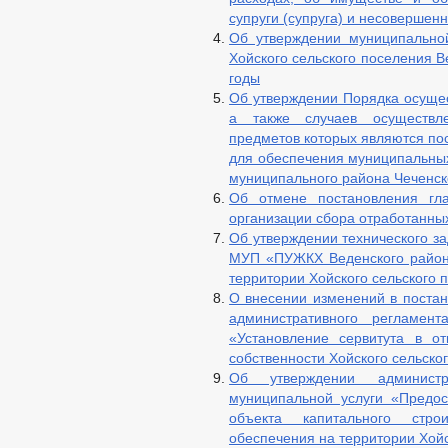
супруги (супруга) и несовершен
Об утверждении муниципально
Хойского сельского поселения 
годы
Об утверждении Порядка осущес
а также случаев осуществле
предметов которых являются пос
для обеспечения муниципальных
муниципального района Чеченск
Об отмене постановления г
организации сбора отработанны
Об утверждении технического з
МУП «ПУЖКХ Веденского район
территории Хойского сельского 
О внесении изменений в постан
административного регламен
«Установление сервитута в о
собственности Хойского сельско
Об утверждении администр
муниципальной услуги «Предос
объекта капитального стро
обеспечения на территории Хойс