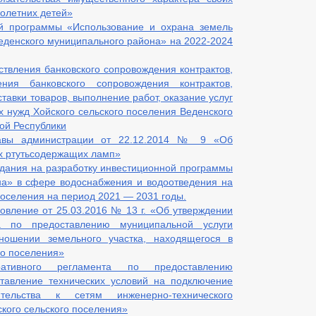
нолетних детей»
й программы «Использование и охрана земель
Веденского муниципального района» на 2022-2024
твления банковского сопровождения контрактов,
ния банковского сопровождения контрактов,
тавки товаров, выполнение работ, оказание услуг
 нужд Хойского сельского поселения Веденского
ой Республики
лавы администрации от 22.12.2014 № 9 «Об
х ртутьсодержащих ламп»
адания на разработку инвестиционной программы
а» в сфере водоснабжения и водоотведения на
поселения на период 2021 — 2031 годы.
овление от 25.03.2016 № 13 г. «Об утверждении
та по предоставлению муниципальной услуги
тношении земельного участка, находящегося в
го поселения»
ативного регламента по предоставлению
тавление технических условий на подключение
ительства к сетям инженерно-технического
кого сельского поселения»