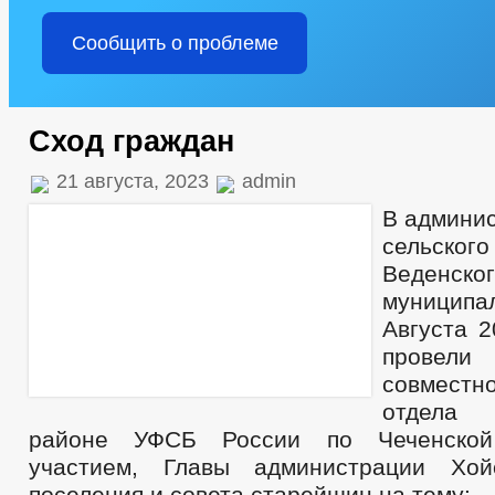
Сообщить о проблеме
Сход граждан
21 августа, 2023
admin
В админис
сельско
Веденско
муниципал
Августа 2
провел
совместно
отдела
районе УФСБ России по Чеченской
участием, Главы администрации Хойс
поселения и совета старейшин на тему: